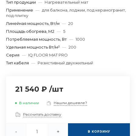
Тип продукции
—
Нагревательный мат
Применение
—
для балкона, лоджии, под керамогранит,
под плитку
Линейная мощность, Вт/м
—
20
Площадь обогрева, М2
—
5
Потребляемая мощность, Вт
—
1000
Удельная мощность Вт/м²
—
200
Серия
—
IQ FLOOR MAT PRO
Тип кабеля
—
Резистивный двухжильный
21 540 ₽
/
шт
В наличии
Нашли дешевле?
Рассчитать доставку
-
+
В КОРЗИНУ