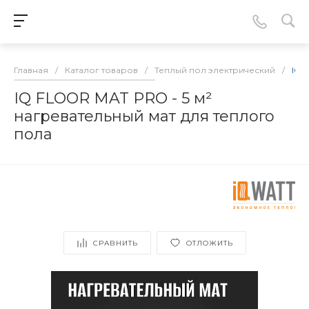
Главная
/
Каталог товаров
/
Теплый пол электрический
/
IQ 
IQ FLOOR MAT PRO - 5 м²
нагревательный мат для теплого
пола
СРАВНИТЬ
ОТЛОЖИТЬ