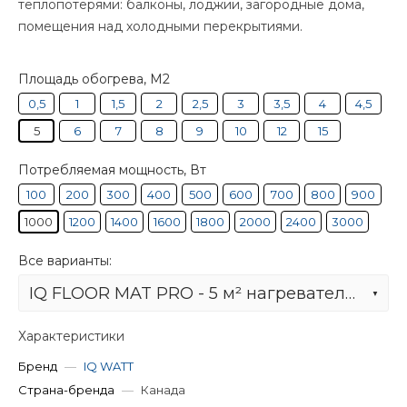
теплопотерями: балконы, лоджии, загородные дома,
помещения над холодными перекрытиями.
Площадь обогрева, М2
0,5
1
1,5
2
2,5
3
3,5
4
4,5
5
6
7
8
9
10
12
15
Потребляемая мощность, Вт
100
200
300
400
500
600
700
800
900
1000
1200
1400
1600
1800
2000
2400
3000
Все варианты:
IQ FLOOR MAT PRO - 5 м² нагревательный мат для теплого пола
Характеристики
Бренд
—
IQ WATT
Страна-бренда
—
Канада