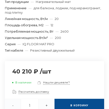
Тип продукции
—
Нагревательный мат
Применение
—
для балкона, лоджии, под керамогранит,
под плитку
Линейная мощность, Вт/м
—
20
Площадь обогрева, М2
—
12
Потребляемая мощность, Вт
—
2400
Удельная мощность Вт/м²
—
200
Серия
—
IQ FLOOR MAT PRO
Тип кабеля
—
Резистивный двухжильный
40 210 ₽
/
шт
В наличии
Нашли дешевле?
Рассчитать доставку
-
+
В КОРЗИНУ