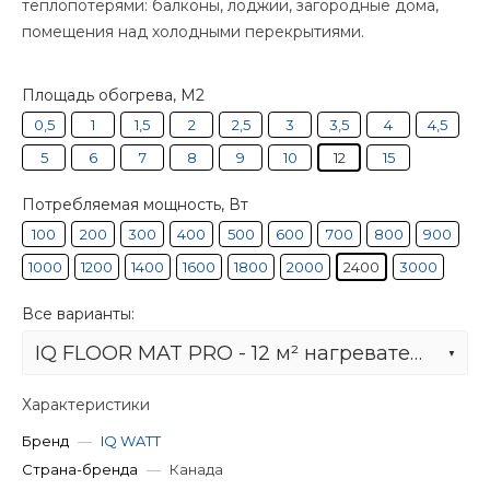
теплопотерями: балконы, лоджии, загородные дома,
помещения над холодными перекрытиями.
Площадь обогрева, М2
0,5
1
1,5
2
2,5
3
3,5
4
4,5
5
6
7
8
9
10
12
15
Потребляемая мощность, Вт
100
200
300
400
500
600
700
800
900
1000
1200
1400
1600
1800
2000
2400
3000
Все варианты:
IQ FLOOR MAT PRO - 12 м² нагревательный мат для теплого пола
Характеристики
Бренд
—
IQ WATT
Страна-бренда
—
Канада