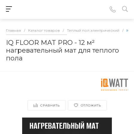
Главная
/
Каталог товаров
/
Теплый пол электрический
/
IQ 
IQ FLOOR MAT PRO - 12 м²
нагревательный мат для теплого
пола
СРАВНИТЬ
ОТЛОЖИТЬ