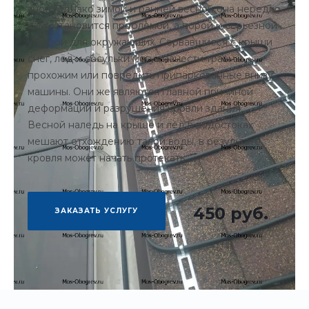
зноя. Однако зимой и ранней весной она нередко
сама становится проблемой, а порой и серьезной
угрозой для окружающих. Сорвавшиеся с крыши
снег, лёд и сосульки могут нанести травмы
прохожим или повредить припаркованные внизу
машины. Они же являются главной причиной
деформации и разрушения кровли здания.
Весной наледь на крыше и лёд в водостоках
мешают отхождению талой воды, в результате
кровля может начать протекать.
450 руб.
ЗАКАЗАТЬ УСЛУГУ