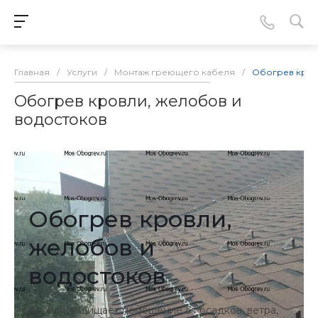
Главная
/
Услуги
/
Монтаж греющего кабеля
/
Обогрев кров
Обогрев кровли, желобов и
водостоков
Обогрев кровли,
желобов и
водостоков
Кровля защищает помещение от осадков, ветра,