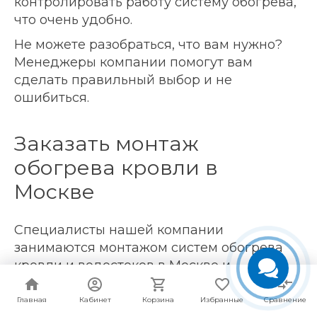
контролировать работу систему обогрева,
что очень удобно.
Не можете разобраться, что вам нужно?
Менеджеры компании помогут вам
сделать правильный выбор и не
ошибиться.
Заказать монтаж
обогрева кровли в
Москве
Специалисты нашей компании
занимаются монтажом систем обогрева
кровли и водостоков в Москве и
Московской области. Доставляем
комплектующие по всей территории
Главная
Главная
Кабинет
Кабинет
Корзина
Корзина
Избранные
Избранные
Сравнение
Сравнение