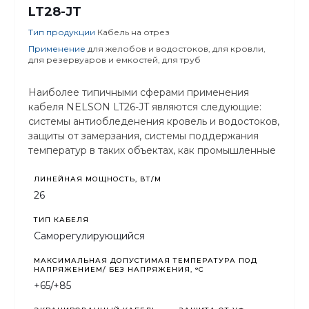
LT28-JT
Тип продукции
Кабель на отрез
Применение
для желобов и водостоков, для кровли,
для резервуаров и емкостей, для труб
Наиболее типичными сферами применения
кабеля NELSON LT26-JT являются следующие:
системы антиобледенения кровель и водостоков,
защиты от замерзания, системы поддержания
температур в таких объектах, как промышленные
трубопроводы, ёмкости, системы
противопожарной защиты, системы подачи
ЛИНЕЙНАЯ МОЩНОСТЬ, ВТ/М
технических жидкостей, воды, возврата
26
конденсата.
ТИП КАБЕЛЯ
Саморегулирующийся
МАКСИМАЛЬНАЯ ДОПУСТИМАЯ ТЕМПЕРАТУРА ПОД
НАПРЯЖЕНИЕМ/ БЕЗ НАПРЯЖЕНИЯ, °C
+65/+85