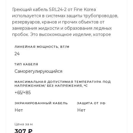
Греющий кабель SRL24-2 от Fine Korea
используется в системах защиты трубопроводов,
резервуаров, кранов и прочих объектов от
замерзания жидкости и образования ледяных
пробок. Это высокомощное изделие, которое
выделяет до 24 Вт на каждый погонный метр.
Подходит для труб с небольшим и средним
ЛИНЕЙНАЯ МОЩНОСТЬ, ВТ/М
диаметров и устанавливается с наружной части
24
трубопровода.
ТИП КАБЕЛЯ
Саморегулирующийся
МАКСИМАЛЬНАЯ ДОПУСТИМАЯ ТЕМПЕРАТУРА ПОД
НАПРЯЖЕНИЕМ/ БЕЗ НАПРЯЖЕНИЯ, °C
+65/+85
ЭКРАНИРОВАННЫЙ КАБЕЛЬ
ЗАЩИТА ОТ УФ
Нет
Нет
Цена за
м
307 ₽