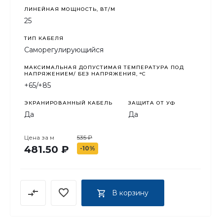
резервуарах в безопасной зоне.
ЛИНЕЙНАЯ МОЩНОСТЬ, ВТ/М
25
ТИП КАБЕЛЯ
Саморегулирующийся
МАКСИМАЛЬНАЯ ДОПУСТИМАЯ ТЕМПЕРАТУРА ПОД
НАПРЯЖЕНИЕМ/ БЕЗ НАПРЯЖЕНИЯ, °C
+65/+85
ЭКРАНИРОВАННЫЙ КАБЕЛЬ
ЗАЩИТА ОТ УФ
Да
Да
Цена за
м
535 ₽
481.50 ₽
-10%
В корзину