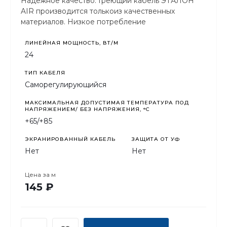
Надежное качество. Греющий кабель ЭТАЛОН
AIR производится толькоиз качественных
материалов. Низкое потребление
электроэнергии. Кабель потребляет мало
электроэнергии благодаря принципу РТС.
ЛИНЕЙНАЯ МОЩНОСТЬ, ВТ/М
24
ТИП КАБЕЛЯ
Саморегулирующийся
МАКСИМАЛЬНАЯ ДОПУСТИМАЯ ТЕМПЕРАТУРА ПОД
НАПРЯЖЕНИЕМ/ БЕЗ НАПРЯЖЕНИЯ, °C
+65/+85
ЭКРАНИРОВАННЫЙ КАБЕЛЬ
ЗАЩИТА ОТ УФ
Нет
Нет
Цена за
м
145 ₽