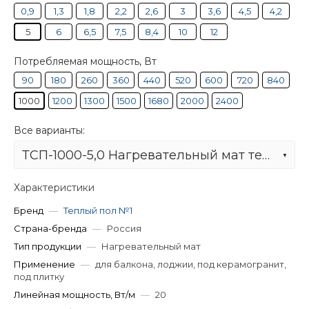
0,9
1,3
1,8
2,2
2,6
3
3,6
4,5
4,2
5
6
6,5
7,5
8,4
10
12
Потребляемая мощность, Вт
90
180
260
360
440
520
600
720
840
1000
1200
1300
1500
1680
2000
2400
Все варианты:
ТСП-1000-5,0 Нагревательный мат теплый пол no 1
Характеристики
Бренд
—
Теплый пол №1
Страна-бренда
—
Россия
Тип продукции
—
Нагревательный мат
Применение
—
для балкона, лоджии, под керамогранит,
под плитку
Линейная мощность, Вт/м
—
20