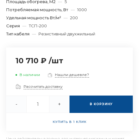
Площадь обогрева, М2
—
5
Потребляемая мощность, Вт
—
1000
Удельная мощность Вт/м²
—
200
Серия
—
ТСП-200
Тип кабеля
—
Резистивный двухжильный
10 710 ₽
/
шт
В наличии
Нашли дешевле?
Рассчитать доставку
-
+
В КОРЗИНУ
КУПИТЬ В 1 КЛИК
Цена действительна только для интернет-магазина и может