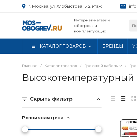
г. Москва, ул. Хлобыстова 15, 2 этаж
inf
Интернет-магазин
обогрева и
комплектующих
КАТАЛОГ ТОВАРОВ
БРЕНДЫ
У
Главная
/
Каталог товаров
/
Греющий кабель
/
Гре
Высокотемпературный н
Скрыть фильтр
Розничная цена