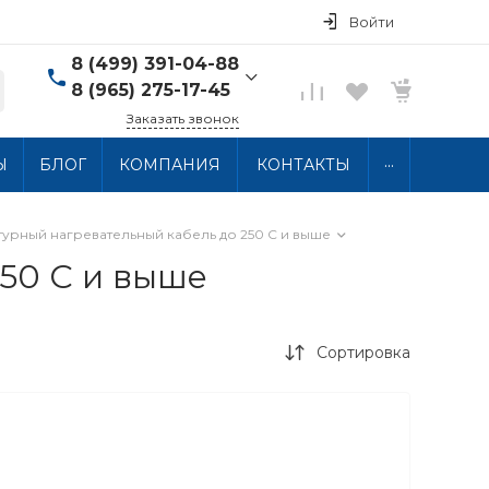
Войти
8 (499) 391-04-88
8 (965) 275-17-45
Заказать звонок
8 (499) 391-04-88
...
Ы
БЛОГ
КОМПАНИЯ
КОНТАКТЫ
г. Москва, ул.
Хлобыстова 15, 2 этаж
Пн-Пт: 10:00-18:00 Сб-
Вс: Выходной
урный нагревательный кабель до 250 C и выше
info@thermocabel.ru
50 C и выше
Сортировка