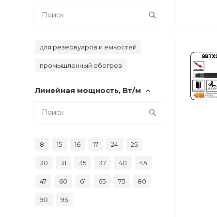
для резервуаров и емкостей
промышленный обогрев
Линейная мощность, Вт/м
8
15
16
17
24
25
30
31
35
37
40
45
47
60
61
65
75
80
90
95