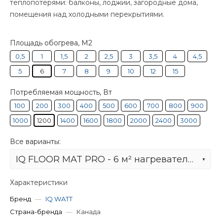
теплопотерями: балконы, лоджии, загородные дома,
помещения над холодными перекрытиями.
Площадь обогрева, М2
0,5
1
1,5
2
2,5
3
3,5
4
4,5
5
6
7
8
9
10
12
15
Потребляемая мощность, Вт
100
200
300
400
500
600
700
800
900
1000
1200
1400
1600
1800
2000
2400
3000
Все варианты:
IQ FLOOR MAT PRO - 6 м² нагревательный мат для теплого пола
Характеристики
Бренд
—
IQ WATT
Страна-бренда
—
Канада