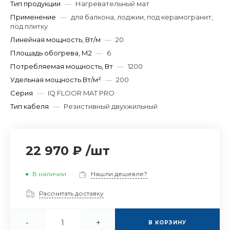
Тип продукции
—
Нагревательный мат
Применение
—
для балкона, лоджии, под керамогранит,
под плитку
Линейная мощность, Вт/м
—
20
Площадь обогрева, М2
—
6
Потребляемая мощность, Вт
—
1200
Удельная мощность Вт/м²
—
200
Серия
—
IQ FLOOR MAT PRO
Тип кабеля
—
Резистивный двухжильный
22 970 ₽
/
шт
В наличии
Нашли дешевле?
Рассчитать доставку
-
+
В КОРЗИНУ