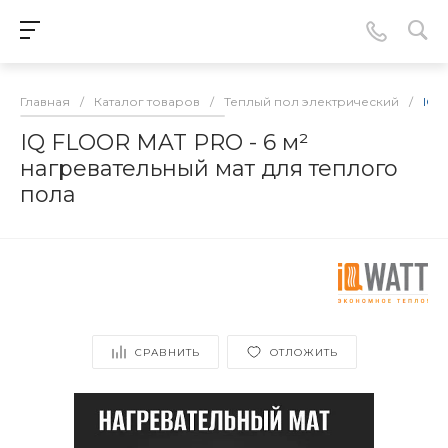
Главная
/
Каталог товаров
/
Теплый пол электрический
/
IQ 
IQ FLOOR MAT PRO - 6 м²
нагревательный мат для теплого
пола
СРАВНИТЬ
ОТЛОЖИТЬ