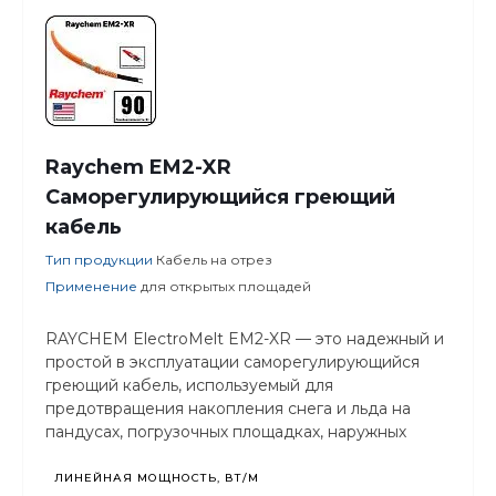
Raychem EM2-XR
Cаморегулирующийся греющий
кабель
Тип продукции
Кабель на отрез
Применение
для открытых площадей
RAYCHEM ElectroMelt EM2-XR — это надежный и
простой в эксплуатации саморегулирующийся
греющий кабель, используемый для
предотвращения накопления снега и льда на
пандусах, погрузочных площадках, наружных
лестницах и проходах. Выходная мощность
составляет 90 Вт/м при 0 °C.
ЛИНЕЙНАЯ МОЩНОСТЬ, ВТ/М