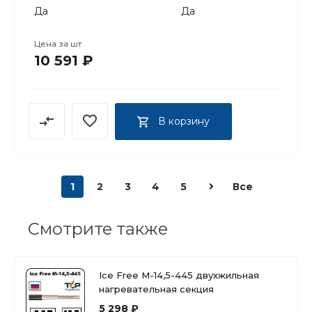
Да
Да
Цена за
шт
10 591 ₽
В корзину
1
2
3
4
5
Все
Смотрите также
Ice Free М-14,5-445 двухжильная
нагревательная секция
5 298 ₽