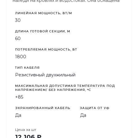
наледи на кровлях и водостоках. Она оснащена
защитой от ультрафиолетового излучения.
ЛИНЕЙНАЯ МОЩНОСТЬ, ВТ/М
30
ДЛИНА ГОТОВОЙ СЕКЦИИ, М
60
ПОТРЕБЛЯЕМАЯ МОЩНОСТЬ, ВТ
1800
ТИП КАБЕЛЯ
Резистивный двухжильный
МАКСИМАЛЬНАЯ ДОПУСТИМАЯ ТЕМПЕРАТУРА ПОД
НАПРЯЖЕНИЕМ/ БЕЗ НАПРЯЖЕНИЯ, °C
+85
ЭКРАНИРОВАННЫЙ КАБЕЛЬ
ЗАЩИТА ОТ УФ
Да
Да
Цена за
шт
12 106 ₽