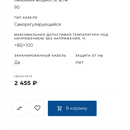
вертолетные площадки).
ЛИНЕЙНАЯ МОЩНОСТЬ, ВТ/М
90
ТИП КАБЕЛЯ
Саморегулирующийся
МАКСИМАЛЬНАЯ ДОПУСТИМАЯ ТЕМПЕРАТУРА ПОД
НАПРЯЖЕНИЕМ/ БЕЗ НАПРЯЖЕНИЯ, °C
+85/+100
ЭКРАНИРОВАННЫЙ КАБЕЛЬ
ЗАЩИТА ОТ УФ
Да
Нет
Цена за
м
2 455 ₽
В корзину