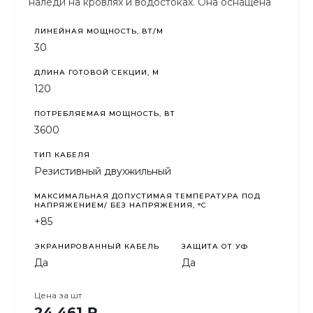
наледи на кровлях и водостоках. Она оснащена
защитой от ультрафиолетового излучения.
ЛИНЕЙНАЯ МОЩНОСТЬ, ВТ/М
30
ДЛИНА ГОТОВОЙ СЕКЦИИ, М
120
ПОТРЕБЛЯЕМАЯ МОЩНОСТЬ, ВТ
3600
ТИП КАБЕЛЯ
Резистивный двухжильный
МАКСИМАЛЬНАЯ ДОПУСТИМАЯ ТЕМПЕРАТУРА ПОД
НАПРЯЖЕНИЕМ/ БЕЗ НАПРЯЖЕНИЯ, °C
+85
ЭКРАНИРОВАННЫЙ КАБЕЛЬ
ЗАЩИТА ОТ УФ
Да
Да
Цена за
шт
24 461 ₽