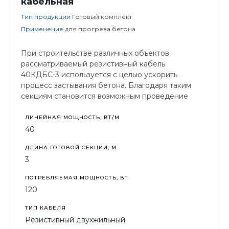
кабельная
Тип продукции
Готовый комплект
Применение
для прогрева бетона
При строительстве различных объектов
рассматриваемый резистивный кабель
40КДБС-3 используется с целью ускорить
процесс застывания бетона. Благодаря таким
секциям становится возможным проведение
строительных работ в любых погодных условиях,
то есть круглогодично.
ЛИНЕЙНАЯ МОЩНОСТЬ, ВТ/М
40
ДЛИНА ГОТОВОЙ СЕКЦИИ, М
3
ПОТРЕБЛЯЕМАЯ МОЩНОСТЬ, ВТ
120
ТИП КАБЕЛЯ
Резистивный двухжильный