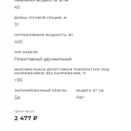
то есть круглогодично.
ЛИНЕЙНАЯ МОЩНОСТЬ, ВТ/М
40
ДЛИНА ГОТОВОЙ СЕКЦИИ, М
10
ПОТРЕБЛЯЕМАЯ МОЩНОСТЬ, ВТ
400
ТИП КАБЕЛЯ
Резистивный двухжильный
МАКСИМАЛЬНАЯ ДОПУСТИМАЯ ТЕМПЕРАТУРА ПОД
НАПРЯЖЕНИЕМ/ БЕЗ НАПРЯЖЕНИЯ, °C
+90
ЭКРАНИРОВАННЫЙ КАБЕЛЬ
ЗАЩИТА ОТ УФ
Да
Нет
Цена за
шт
2 477 ₽