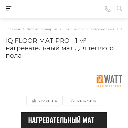
Главная
/
Каталог товаров
/
Теплый пол электрический
/
IQ 
IQ FLOOR MAT PRO - 1 м²
нагревательный мат для теплого
пола
СРАВНИТЬ
ОТЛОЖИТЬ