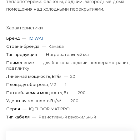
теплопотерями: балконы, лоджии, загородные дома,
помещения над холодными перекрытиями.
Характеристики
Бренд
—
IQ WATT
Страна-бренда
—
Канада
Тип продукции
—
Нагревательный мат
Применение
—
для балкона, лоджии, под керамогранит,
под плитку
Линейная мощность, Вт/м
—
20
Площадь обогрева, М2
—
1
Потребляемая мощность, Вт
—
200
Удельная мощность Вт/м²
—
200
Серия
—
IQ FLOOR MAT PRO
Тип кабеля
—
Резистивный двухжильный