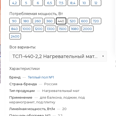
4,2
5
6
6,5
7,5
8,4
10
12
Потребляемая мощность, Вт
90
180
260
360
440
520
600
720
840
1000
1200
1300
1500
1680
2000
2400
Все варианты:
ТСП-440-2,2 Нагревательный мат теплый пол no 1
Характеристики
Бренд
—
Теплый пол №1
Страна-бренда
—
Россия
Тип продукции
—
Нагревательный мат
Применение
—
для балкона, лоджии, под
керамогранит, под плитку
Линейная мощность, Вт/м
—
20
Площадь обогрева, М2
—
2,2