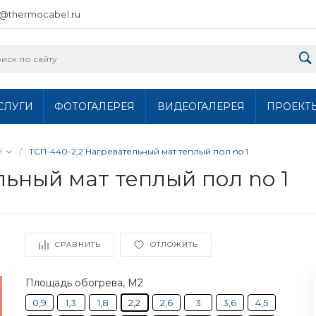
o@thermocabel.ru
СЛУГИ
ФОТОГАЛЕРЕЯ
ВИДЕОГАЛЕРЕЯ
ПРОЕКТ
й
/
ТСП-440-2,2 Нагревательный мат теплый пол no 1
ьный мат теплый пол no 1
СРАВНИТЬ
ОТЛОЖИТЬ
Площадь обогрева, М2
0,9
1,3
1,8
2,2
2,6
3
3,6
4,5