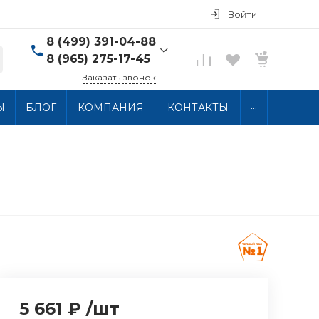
Войти
8 (499) 391-04-88
8 (965) 275-17-45
Заказать звонок
8 (499) 391-04-88
...
Ы
БЛОГ
КОМПАНИЯ
КОНТАКТЫ
г. Москва, ул.
Хлобыстова 15, 2 этаж
Пн-Пт: 10:00-18:00 Сб-
Вс: Выходной
info@thermocabel.ru
5 661 ₽
/
шт