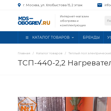
г. Москва, ул. Хлобыстова 15, 2 этаж
inf
Интернет-магазин
обогрева и
комплектующих
КАТАЛОГ ТОВАРОВ
БРЕНДЫ
У
Главная
/
Каталог товаров
/
Теплый пол электрически
ТСП-440-2,2 Нагревател