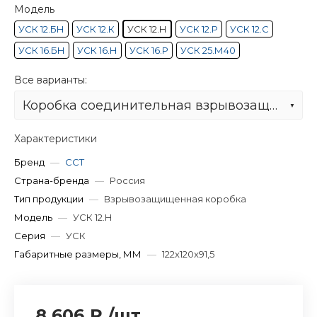
Модель
УСК 12.БН
УСК 12.К
УСК 12.Н
УСК 12.Р
УСК 12.С
УСК 16.БН
УСК 16.Н
УСК 16.Р
УСК 25.М40
Все варианты:
Коробка соединительная взрывозащищённая УСК 12.Н
Характеристики
Бренд
—
ССТ
Страна-бренда
—
Россия
Тип продукции
—
Взрывозащищенная коробка
Модель
—
УСК 12.Н
Серия
—
УСК
Габаритные размеры, ММ
—
122x120x91,5
8 606 ₽
/
шт