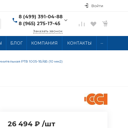
Войти
8 (499) 391-04-88
8 (965) 275-17-45
Заказать звонок
8 (499) 391-04-88
...
Ы
БЛОГ
КОМПАНИЯ
КОНТАКТЫ
г. Москва, ул.
Хлобыстова 15, 2 этаж
Пн-Пт: 10:00-18:00 Сб-
Вс: Выходной
нительная РТВ 1005-1Б/6Б (10 мм2)
info@thermocabel.ru
26 494 ₽
/
шт