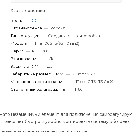
Характеристики
Бренд
—
ССТ
Страна-бренда
—
Россия
Тип продукции
—
Соединительная коробка
Модель
—
РТВ 1005-1Б/6Б (10 мм2)
Серия
—
РТВ 1005
Взрывозащита
—
Да
Защита от УФ
—
Да
Габаритные размеры, ММ
—
250x255x120
Маркировка взрывозащиты
—
1Ex e IIC T6...T3 Gb X
Степень пылевлагозащиты
—
IP66
 — это незаменимый элемент для подключения саморегулирую
позволяет быстро и удобно монтировать систему обогрева.
йчивых к воздействию внешних факторов.