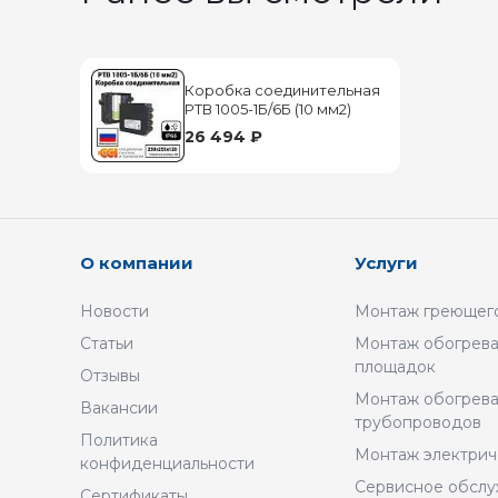
Коробка соединительная
РТВ 1005-1Б/6Б (10 мм2)
26 494 ₽
О компании
Услуги
Новости
Монтаж греющего
Статьи
Монтаж обогрева
площадок
Отзывы
Монтаж обогрев
Вакансии
трубопроводов
Политика
Монтаж электрич
конфиденциальности
Сервисное обсл
Сертификаты