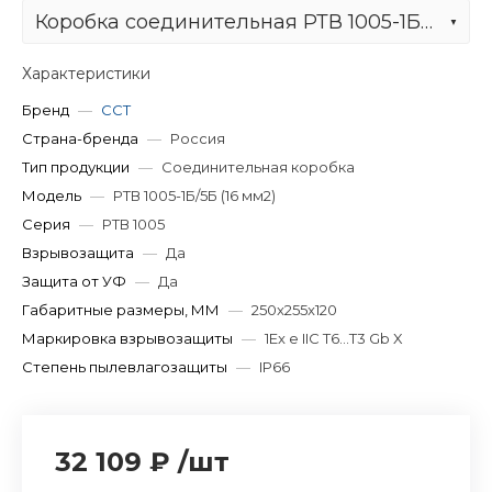
Коробка соединительная РТВ 1005-1Б/5Б (16 мм2)
Характеристики
Бренд
—
ССТ
Страна-бренда
—
Россия
Тип продукции
—
Соединительная коробка
Модель
—
РТВ 1005-1Б/5Б (16 мм2)
Серия
—
РТВ 1005
Взрывозащита
—
Да
Защита от УФ
—
Да
Габаритные размеры, ММ
—
250x255x120
Маркировка взрывозащиты
—
1Ex e IIC T6...T3 Gb X
Степень пылевлагозащиты
—
IP66
32 109 ₽
/
шт