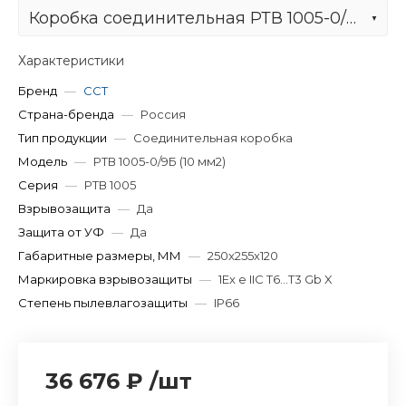
Коробка соединительная РТВ 1005-0/9Б (10 мм2)
Характеристики
Бренд
—
ССТ
Страна-бренда
—
Россия
Тип продукции
—
Соединительная коробка
Модель
—
РТВ 1005-0/9Б (10 мм2)
Серия
—
РТВ 1005
Взрывозащита
—
Да
Защита от УФ
—
Да
Габаритные размеры, ММ
—
250x255x120
Маркировка взрывозащиты
—
1Ex e IIC T6...T3 Gb X
Степень пылевлагозащиты
—
IP66
36 676 ₽
/
шт