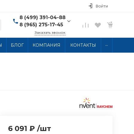
Войти
8 (499) 391-04-88
8 (965) 275-17-45
Заказать звонок
8 (499) 391-04-88
...
Ы
БЛОГ
КОМПАНИЯ
КОНТАКТЫ
г. Москва, ул.
Хлобыстова 15, 2 этаж
Пн-Пт: 10:00-18:00 Сб-
Вс: Выходной
info@thermocabel.ru
6 091 ₽
/
шт