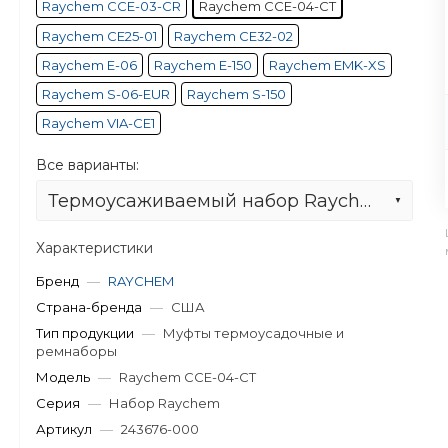
Raychem CCE-03-CR
Raychem CCE-04-CT
Raychem CE25-01
Raychem CE32-02
Raychem E-06
Raychem E-150
Raychem EMK-XS
Raychem S-06-EUR
Raychem S-150
Raychem VIA-CE1
Все варианты:
Термоусаживаемый набор Raychem CCE-04-CT
Характеристики
Бренд
—
RAYCHEM
Страна-бренда
—
США
Тип продукции
—
Муфты термоусадочные и
ремнаборы
Модель
—
Raychem CCE-04-CT
Серия
—
Набор Raychem
Артикул
—
243676-000