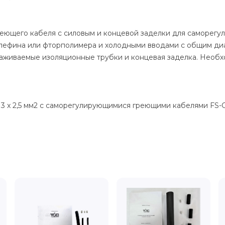
ющего кабеля с силовым и концевой заделки для саморег
фина или фторполимера и холодными вводами с общим диаме
саживаемые изоляционные трубки и концевая заделка. Необх
 3 x 2,5 мм2 с саморегулирующимися греющими кабелями FS-C