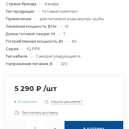
Страна-бренда
—
Канада
Тип продукции
—
Готовый комплект
Применение
—
для питьевой воды внутрь трубы
Линейная мощность, Вт/м
—
10
Длина готовой секции, М
—
7
Потребляемая мощность, Вт
—
60
Серия
—
IQ PIPE
Тип кабеля
—
Саморегулирующийся
Напряжение питания, В
—
220
5 290 ₽
/
шт
В наличии
Нашли дешевле?
Рассчитать доставку
-
+
В КОРЗИНУ