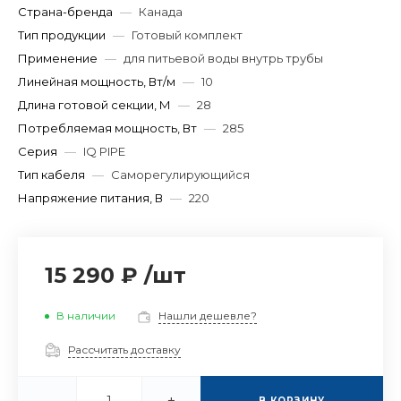
Страна-бренда
—
Канада
Тип продукции
—
Готовый комплект
Применение
—
для питьевой воды внутрь трубы
Линейная мощность, Вт/м
—
10
Длина готовой секции, М
—
28
Потребляемая мощность, Вт
—
285
Серия
—
IQ PIPE
Тип кабеля
—
Саморегулирующийся
Напряжение питания, В
—
220
15 290 ₽
/
шт
В наличии
Нашли дешевле?
Рассчитать доставку
-
+
В КОРЗИНУ