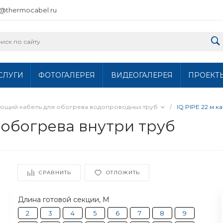
o@thermocabel.ru
СЛУГИ
ФОТОГАЛЕРЕЯ
ВИДЕОГАЛЕРЕЯ
ПРОЕКТ
ющий кабель для обогрева водопроводных труб
/
IQ PIPE 22 м 
я обогрева внутри труб
СРАВНИТЬ
ОТЛОЖИТЬ
Длина готовой секции, М
2
3
4
5
6
7
8
9