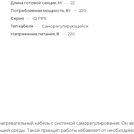
Длина готовой секции, М
—
22
Потребляемая мощность, Вт
—
220
Серия
—
IQ PIPE
Тип кабеля
—
Саморегулирующийся
Напряжение питания, В
—
220
агревательный кабель с системой саморегулирования. Он ав
щей среды. Такой принцип работы избавляет от необходимо