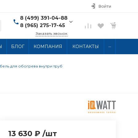
Войти
8 (499) 391-04-88
8 (965) 275-17-45
Заказать звонок
8 (499) 391-04-88
...
Ы
БЛОГ
КОМПАНИЯ
КОНТАКТЫ
г. Москва, ул.
Хлобыстова 15, 2 этаж
Пн-Пт: 10:00-18:00 Сб-
Вс: Выходной
кабель для обогрева внутри труб
info@thermocabel.ru
13 630 ₽
/
шт