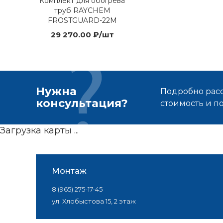
Комплект для обогрева
труб RAYCHEM
FROSTGUARD-22M
29 270.00 ₽/шт
Нужна
Подробно расс
консультация?
стоимость и 
Загрузка карты ...
Монтаж
8 (965) 275-17-45
ул. Хлобыстова 15, 2 этаж