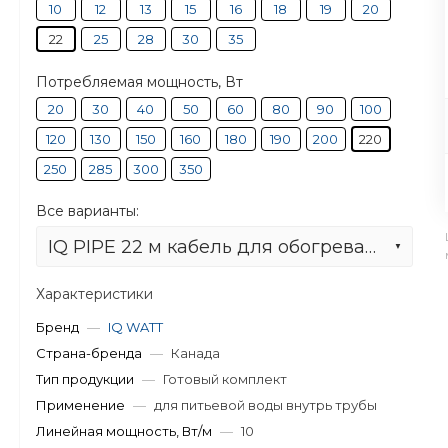
10
12
13
15
16
18
19
20
22
25
28
30
35
Потребляемая мощность, Вт
20
30
40
50
60
80
90
100
120
130
150
160
180
190
200
220
250
285
300
350
Все варианты:
IQ PIPE 22 м кабель для обогрева внутри труб
Характеристики
Бренд
—
IQ WATT
Страна-бренда
—
Канада
Тип продукции
—
Готовый комплект
Применение
—
для питьевой воды внутрь трубы
Линейная мощность, Вт/м
—
10