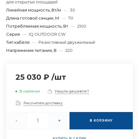
для открытых площадей
Линейная мощность, Вт/м
—
30
Длина готовой секции, М
—
70
Потребляемая мощность, Вт
—
2100
Серия
—
IQ OUTDOOR CW
Тип кабеля
—
Резистивный двухжильный
Напряжение питания, В
—
220
25 030 ₽
/
шт
В наличии
Нашли дешевле?
Рассчитать доставку
-
+
В КОРЗИНУ
КУПИТЬ В 1 КЛИК