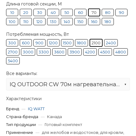
Длина готовой секции, М
10
20
30
40
50
60
70
80
90
100
110
120
130
140
150
160
180
Потребляемая мощность, Вт
300
600
900
1200
1500
1800
2100
2400
2700
3000
3300
3600
3900
4200
4500
4800
5400
Все варианты:
IQ OUTDOOR CW 70м нагревательная секция
Характеристики
Бренд
—
IQ WATT
Страна-бренда
—
Канада
Тип продукции
—
Готовый комплект
Применение
—
для желобов и водостоков, для кровли,