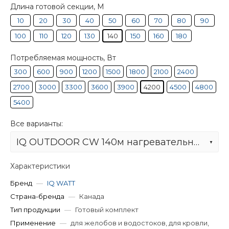
Длина готовой секции, М
10
20
30
40
50
60
70
80
90
100
110
120
130
140
150
160
180
Потребляемая мощность, Вт
300
600
900
1200
1500
1800
2100
2400
2700
3000
3300
3600
3900
4200
4500
4800
5400
Все варианты:
IQ OUTDOOR CW 140м нагревательная секция
Характеристики
Бренд
—
IQ WATT
Страна-бренда
—
Канада
Тип продукции
—
Готовый комплект
Применение
—
для желобов и водостоков, для кровли,