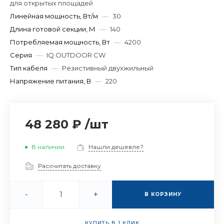
для открытых площадей
Линейная мощность, Вт/м
—
30
Длина готовой секции, М
—
140
Потребляемая мощность, Вт
—
4200
Серия
—
IQ OUTDOOR CW
Тип кабеля
—
Резистивный двухжильный
Напряжение питания, В
—
220
48 280 ₽
/
шт
В наличии
Нашли дешевле?
Рассчитать доставку
-
+
В КОРЗИНУ
КУПИТЬ В 1 КЛИК