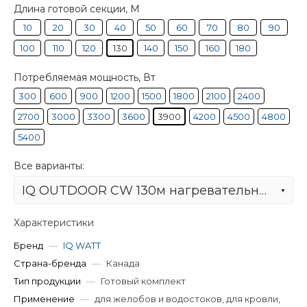
Длина готовой секции, М
10
20
30
40
50
60
70
80
90
100
110
120
130
140
150
160
180
Потребляемая мощность, Вт
300
600
900
1200
1500
1800
2100
2400
2700
3000
3300
3600
3900
4200
4500
4800
5400
Все варианты:
IQ OUTDOOR CW 130м нагревательная секция
Характеристики
Бренд
—
IQ WATT
Страна-бренда
—
Канада
Тип продукции
—
Готовый комплект
Применение
—
для желобов и водостоков, для кровли,