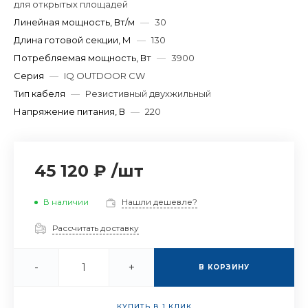
для открытых площадей
Линейная мощность, Вт/м
—
30
Длина готовой секции, М
—
130
Потребляемая мощность, Вт
—
3900
Серия
—
IQ OUTDOOR CW
Тип кабеля
—
Резистивный двухжильный
Напряжение питания, В
—
220
45 120 ₽
/
шт
В наличии
Нашли дешевле?
Рассчитать доставку
-
+
В КОРЗИНУ
КУПИТЬ В 1 КЛИК