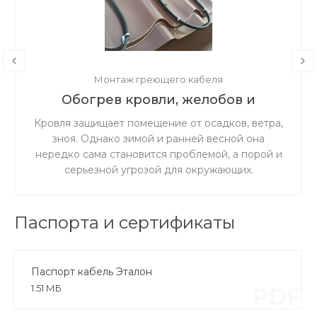
Монтаж греющего кабеля
Обогрев кровли, желобов и
водостоков
Кровля защищает помещение от осадков, ветра,
зноя. Однако зимой и ранней весной она
нередко сама становится проблемой, а порой и
серьезной угрозой для окружающих.
Сорвавшиеся с крыши снег, лёд и сосульки
могут нанести травмы прохожим или повредить
припаркованные внизу машины. Они же
Паспорта и сертификаты
являются главной причиной деформации и
разрушения кровли здания. Весной наледь на
крыше и лёд в водостоках мешают отхождению
Паспорт кабель Эталон
талой воды, в результате кровля может начать
1.51 МБ
PDF
протекать.