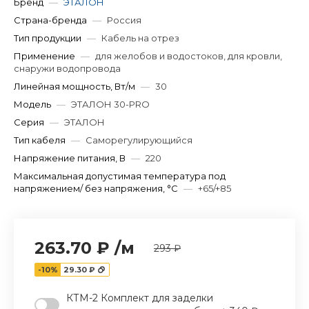
Бренд
—
ЭТАЛОН
Страна-бренда
—
Россия
Тип продукции
—
Кабель на отрез
Применение
—
для желобов и водостоков, для кровли,
снаружи водопровода
Линейная мощность, Вт/м
—
30
Модель
—
ЭТАЛОН 30-PRO
Серия
—
ЭТАЛОН
Тип кабеля
—
Саморегулирующийся
Напряжение питания, В
—
220
Максимальная допустимая температура под
напряжением/ без напряжения, °C
—
+65/+85
263.70 ₽
/
м
293 ₽
-10%
29.30 ₽
КТМ-2 Комплект для заделки