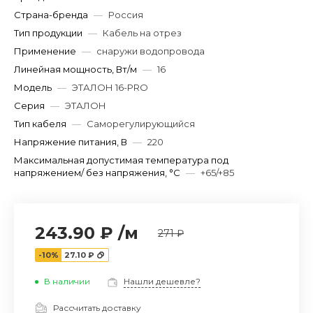
Страна-бренда
—
Россия
Тип продукции
—
Кабель на отрез
Применение
—
снаружи водопровода
Линейная мощность, Вт/м
—
16
Модель
—
ЭТАЛОН 16-PRO
Серия
—
ЭТАЛОН
Тип кабеля
—
Саморегулирующийся
Напряжение питания, В
—
220
Максимальная допустимая температура под
напряжением/ без напряжения, °C
—
+65/+85
243.90 ₽
/
м
271 ₽
-10%
27.10 ₽
В наличии
Нашли дешевле?
Рассчитать доставку