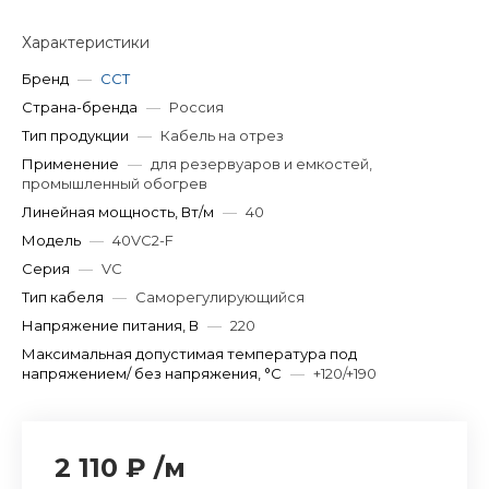
Характеристики
Бренд
—
ССТ
Страна-бренда
—
Россия
Тип продукции
—
Кабель на отрез
Применение
—
для резервуаров и емкостей,
промышленный обогрев
Линейная мощность, Вт/м
—
40
Модель
—
40VC2-F
Серия
—
VC
Тип кабеля
—
Саморегулирующийся
Напряжение питания, В
—
220
Максимальная допустимая температура под
напряжением/ без напряжения, °C
—
+120/+190
2 110 ₽
/
м