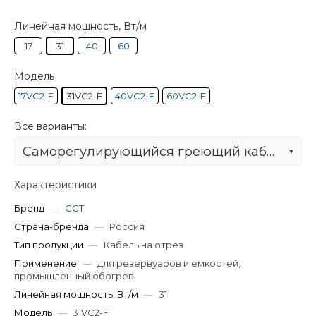
Линейная мощность, Вт/м
17
31
40
60
Модель
17VC2-F
31VC2-F
40VC2-F
60VC2-F
Все варианты:
Саморегулирующийся греющий кабель 31VC2-F
Характеристики
Бренд
—
ССТ
Страна-бренда
—
Россия
Тип продукции
—
Кабель на отрез
Применение
—
для резервуаров и емкостей,
промышленный обогрев
Линейная мощность, Вт/м
—
31
Модель
—
31VC2-F