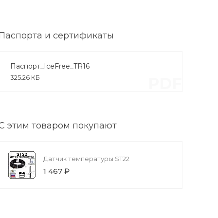
Паспорта и сертификаты
Паспорт_IceFree_TR16
325.26 КБ
PDF
С этим товаром покупают
Датчик температуры ST22
1 467 ₽