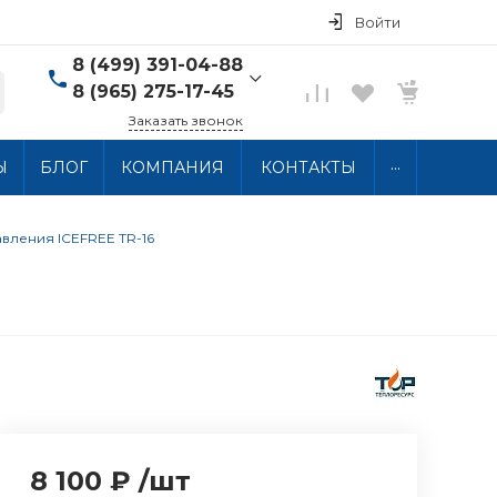
Войти
8 (499) 391-04-88
8 (965) 275-17-45
Заказать звонок
8 (499) 391-04-88
...
Ы
БЛОГ
КОМПАНИЯ
КОНТАКТЫ
г. Москва, ул.
Хлобыстова 15, 2 этаж
Пн-Пт: 10:00-18:00 Сб-
Вс: Выходной
вления ICEFREE TR-16
info@thermocabel.ru
8 100 ₽
/
шт