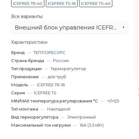
ICEFREE TR-40
ICEFREE TS-16
ICEFREE TS-40
Все варианты:
Внешний блок управления ICEFREE TR-16
Характеристики
Бренд
—
ТЕПЛОРЕСУРС
Страна-бренда
—
Россия
Тип продукции
—
Терморегулятор
Применение
—
для труб
Модель
—
ICEFREE TR-16
Серия
—
ICEFREE TS
MIN/MAX температура регулирования °С
—
+1/+125
Тип монтажа
—
Накладной
Вид терморегулятора
—
Электронный
Максимальный ток нагрузки
—
16А (3,5 кВт)