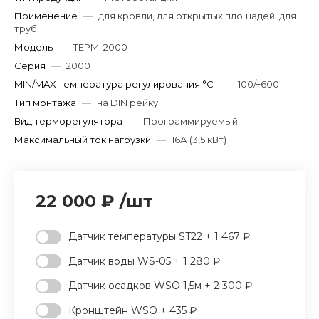
Применение
—
для кровли, для открытых площадей, для
труб
Модель
—
ТЕРМ-2000
Серия
—
2000
MIN/MAX температура регулирования °С
—
-100/+600
Тип монтажа
—
на DIN рейку
Вид терморегулятора
—
Программируемый
Максимальный ток нагрузки
—
16А (3,5 кВт)
22 000 ₽
/
шт
Датчик температуры ST22 + 1 467 ₽
Датчик воды WS-05 + 1 280 ₽
Датчик осадков WSO 1,5м + 2 300 ₽
Кронштейн WSO + 435 ₽