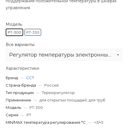
поддержания положительной температуры в шкафах
управления.
Модель
РТ-300
РТ-330
Все варианты:
Регулятор температуры электронный РТ-300
Характеристики
Бренд
—
ССТ
Страна-бренда
—
Россия
Тип продукции
—
Терморегулятор
Применение
—
для открытых площадей, для труб
Модель
—
РТ-300
Серия
—
РТ
MIN/MAX температура регулирования °С
—
+3/+5