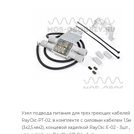
Узел подвода питания для трех греющих кабелей
RayClic-PT-02, в комплекте с силовым кабелем 1,5м
(3x2,5 мм2), концевой заделкой RayClic E-02 - 3шт.,