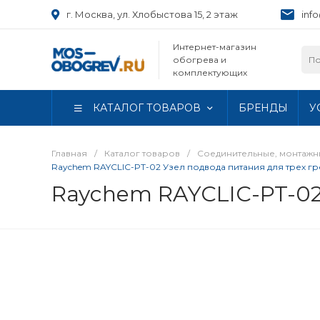
г. Москва, ул. Хлобыстова 15, 2 этаж
inf
Интернет-магазин
обогрева и
комплектующих
КАТАЛОГ ТОВАРОВ
БРЕНДЫ
У
Главная
/
Каталог товаров
/
Соединительные, монтаж
Raychem RAYCLIC-PT-02 Узел подвода питания для трех 
Raychem RAYCLIC-PT-02