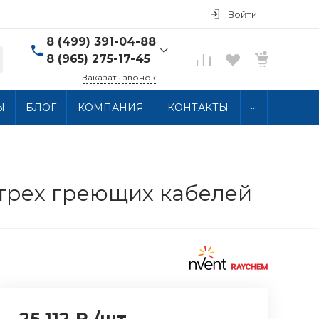
Войти
8 (499) 391-04-88
8 (965) 275-17-45
Заказать звонок
8 (499) 391-04-88
...
Ы
БЛОГ
КОМПАНИЯ
КОНТАКТЫ
г. Москва, ул.
Хлобыстова 15, 2 этаж
Пн-Пт: 10:00-18:00 Сб-
Вс: Выходной
info@thermocabel.ru
 трех греющих кабелей
25 112 ₽
/
шт