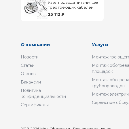
Узел подвода питания для
трех греющих кабелей
25 112 ₽
О компании
Услуги
Новости
Монтаж греющего
Статьи
Монтаж обогрева
площадок
Отзывы
Монтаж обогрев
Вакансии
трубопроводов
Политика
Монтаж электрич
конфиденциальности
Сервисное обсл
Сертификаты
2018-2026 Mos-Obogrev.ru, Все права защищены