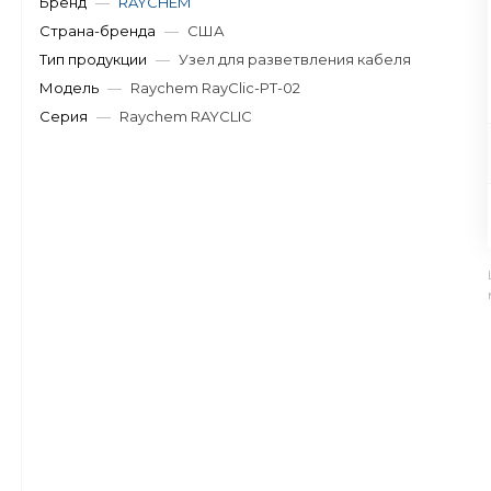
Бренд
—
RAYCHEM
Страна-бренда
—
США
Тип продукции
—
Узел для разветвления кабеля
Модель
—
Raychem RayClic-PT-02
Серия
—
Raychem RAYCLIC