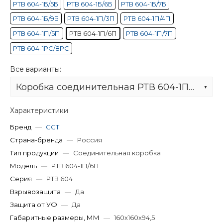
РТВ 604-1Б/5Б
РТВ 604-1Б/6Б
РТВ 604-1Б/7Б
РТВ 604-1Б/9Б
РТВ 604-1П/3П
РТВ 604-1П/4П
РТВ 604-1П/5П
РТВ 604-1П/6П
РТВ 604-1П/7П
РТВ 604-1РС/8РС
Все варианты:
Коробка соединительная РТВ 604-1П/6П
Характеристики
Бренд
—
ССТ
Страна-бренда
—
Россия
Тип продукции
—
Соединительная коробка
Модель
—
РТВ 604-1П/6П
Серия
—
РТВ 604
Взрывозащита
—
Да
Защита от УФ
—
Да
Габаритные размеры, ММ
—
160х160х94,5