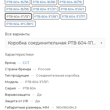
РТВ 604-1Б/5Б
РТВ 604-1Б/6Б
РТВ 604-1Б/7Б
РТВ 604-1Б/9Б
РТВ 604-1П/3П
РТВ 604-1П/4П
РТВ 604-1П/5П
РТВ 604-1П/6П
РТВ 604-1П/7П
РТВ 604-1РС/8РС
Все варианты:
Коробка соединительная РТВ 604-1П/5П
Характеристики
Бренд
—
ССТ
Страна-бренда
—
Россия
Тип продукции
—
Соединительная коробка
Модель
—
РТВ 604-1П/5П
Серия
—
РТВ 604
Взрывозащита
—
Да
Защита от УФ
—
Да
Габаритные размеры, ММ
—
160х160х94,5