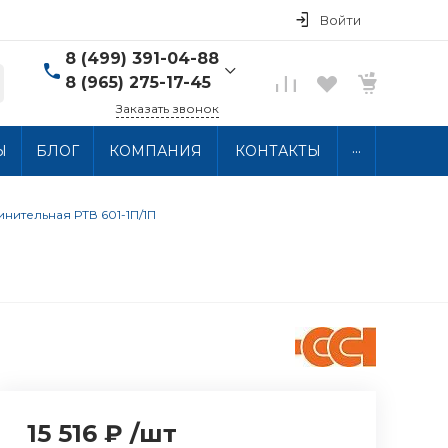
Войти
8 (499) 391-04-88
8 (965) 275-17-45
Заказать звонок
8 (499) 391-04-88
...
Ы
БЛОГ
КОМПАНИЯ
КОНТАКТЫ
г. Москва, ул.
Хлобыстова 15, 2 этаж
Пн-Пт: 10:00-18:00 Сб-
Вс: Выходной
нительная РТВ 601-1П/1П
info@thermocabel.ru
15 516 ₽
/
шт