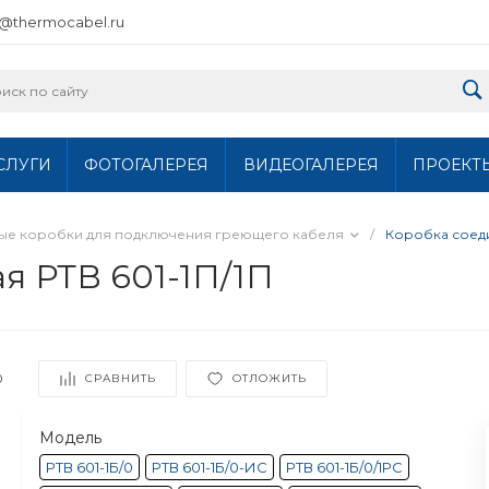
o@thermocabel.ru
СЛУГИ
ФОТОГАЛЕРЕЯ
ВИДЕОГАЛЕРЕЯ
ПРОЕКТ
ные коробки для подключения греющего кабеля
/
Коробка соеди
я РТВ 601-1П/1П
0
СРАВНИТЬ
ОТЛОЖИТЬ
Модель
РТВ 601-1Б/0
РТВ 601-1Б/0-ИС
РТВ 601-1Б/0/1РС