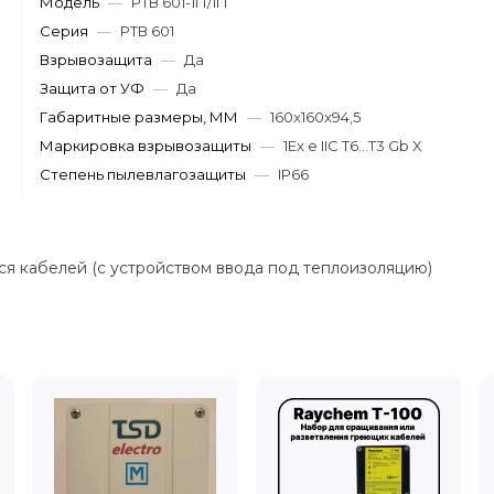
Модель
—
РТВ 601-1П/1П
Серия
—
РТВ 601
Взрывозащита
—
Да
Защита от УФ
—
Да
Габаритные размеры, ММ
—
160x160x94,5
Маркировка взрывозащиты
—
1Ex e IIC T6...T3 Gb X
Степень пылевлагозащиты
—
IP66
я кабелей (с устройством ввода под теплоизоляцию)