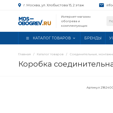
г. Москва, ул. Хлобыстова 15, 2 этаж
inf
Интернет-магазин
обогрева и
комплектующих
КАТАЛОГ ТОВАРОВ
БРЕНДЫ
У
Главная
/
Каталог товаров
/
Соединительные, монтаж
Коробка соединительна
Артикул
218240