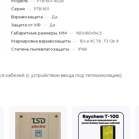
Модель
—
РТВ 601-1Б/2Б
Серия
—
РТВ 601
Взрывозащита
—
Да
Защита от УФ
—
Да
Габаритные размеры, ММ
—
160x160x94,5
Маркировка взрывозащиты
—
1Ex e IIC T6...T3 Gb X
Степень пылевлагозащиты
—
IP66
я кабелей (с устройством ввода под теплоизоляцию)