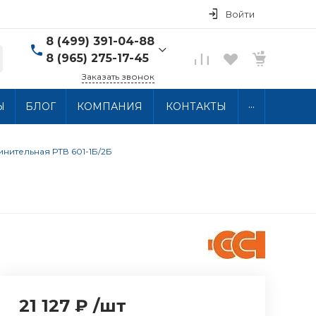
Войти
8 (499) 391-04-88
8 (965) 275-17-45
Заказать звонок
8 (499) 391-04-88
...
Ы
БЛОГ
КОМПАНИЯ
КОНТАКТЫ
г. Москва, ул.
Хлобыстова 15, 2 этаж
Пн-Пт: 10:00-18:00 Сб-
Вс: Выходной
нительная РТВ 601-1Б/2Б
info@thermocabel.ru
21 127 ₽
/
шт