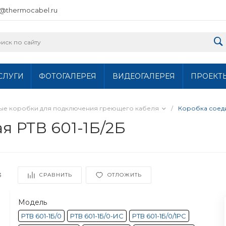
o@thermocabel.ru
СЛУГИ
ФОТОГАЛЕРЕЯ
ВИДЕОГАЛЕРЕЯ
ПРОЕКТ
ные коробки для подключения греющего кабеля
/
Коробка соеди
я РТВ 601-1Б/2Б
3
СРАВНИТЬ
ОТЛОЖИТЬ
Модель
РТВ 601-1Б/0
РТВ 601-1Б/0-ИС
РТВ 601-1Б/0/1РС