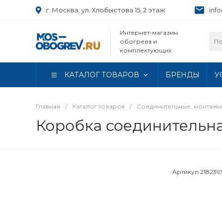
г. Москва, ул. Хлобыстова 15, 2 этаж
inf
Интернет-магазин
обогрева и
комплектующих
КАТАЛОГ ТОВАРОВ
БРЕНДЫ
У
Главная
/
Каталог товаров
/
Соединительные, монтаж
Коробка соединительна
Артикул
218239