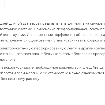
цией длиной 25 метров предназначена для монтажа саморе
досточной системе. Применение перфорированной ленты поз
й конструкции. Использование перфоленты обеспечивает н
лия используется оцинкованная сталь, устойчивая к корроз
ь электромонтажную перфорированную ленту и другие крепе
мпании – это поставка кабельных систем обогрева от прове
логопола.
го в корзину, укажите необходимое количество и следуйте да
бласти и всей России, с ее стоимостью можно ознакомиться 
 безналичному расчету.