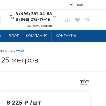
Войти
8 (499) 391-04-88
8 (965) 275-17-45
Заказать звонок
8 (499) 391-04-88
...
Ы
БЛОГ
КОМПАНИЯ
КОНТАКТЫ
г. Москва, ул.
Хлобыстова 15, 2 этаж
Пн-Пт: 10:00-18:00 Сб-
Вс: Выходной
Э-65, 25 метров
info@thermocabel.ru
 25 метров
8 225 ₽
/
шт