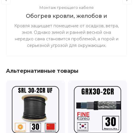
Монтаж греющего кабеля
Обогрев кровли, желобов и
водостоков
Кровля защищает помещение от осадков, ветра,
зноя. Однако зимой и ранней весной она
нередко сама становится проблемой, а порой и
серьезной угрозой для окружающих.
Сорвавшиеся с крыши снег, лёд и сосульки
могут нанести травмы прохожим или повредить
припаркованные внизу машины. Они же
Альтернативные товары
являются главной причиной деформации и
разрушения кровли здания. Весной наледь на
крыше и лёд в водостоках мешают отхождению
талой воды, в результате кровля может начать
протекать.