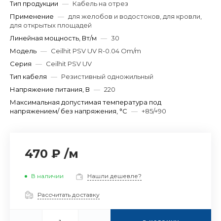
Тип продукции
—
Кабель на отрез
Применение
—
для желобов и водостоков, для кровли,
для открытых площадей
Линейная мощность, Вт/м
—
30
Модель
—
Ceilhit PSV UV R-0.04 Om/m
Серия
—
Ceilhit PSV UV
Тип кабеля
—
Резистивный одножильный
Напряжение питания, В
—
220
Максимальная допустимая температура под
напряжением/ без напряжения, °C
—
+85/+90
470 ₽
/
м
В наличии
Нашли дешевле?
Рассчитать доставку