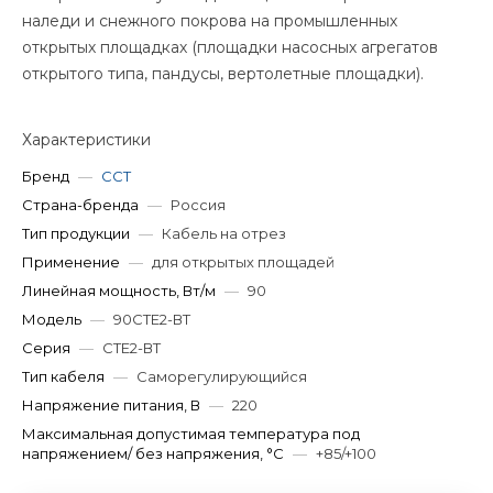
наледи и снежного покрова на промышленных
открытых площадках (площадки насосных агрегатов
открытого типа, пандусы, вертолетные площадки).
Характеристики
Бренд
—
ССТ
Страна-бренда
—
Россия
Тип продукции
—
Кабель на отрез
Применение
—
для открытых площадей
Линейная мощность, Вт/м
—
90
Модель
—
90СТЕ2-ВТ
Серия
—
СТЕ2-ВТ
Тип кабеля
—
Саморегулирующийся
Напряжение питания, В
—
220
Максимальная допустимая температура под
напряжением/ без напряжения, °C
—
+85/+100