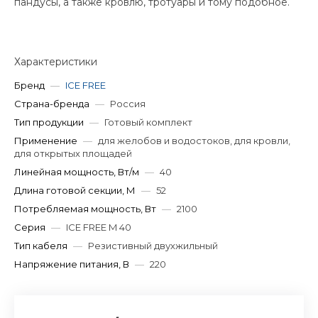
пандусы, а также кровлю, тротуары и тому подобное.
Характеристики
Бренд
—
ICE FREE
Страна-бренда
—
Россия
Тип продукции
—
Готовый комплект
Применение
—
для желобов и водостоков, для кровли,
для открытых площадей
Линейная мощность, Вт/м
—
40
Длина готовой секции, М
—
52
Потребляемая мощность, Вт
—
2100
Серия
—
ICE FREE M 40
Тип кабеля
—
Резистивный двухжильный
Напряжение питания, В
—
220