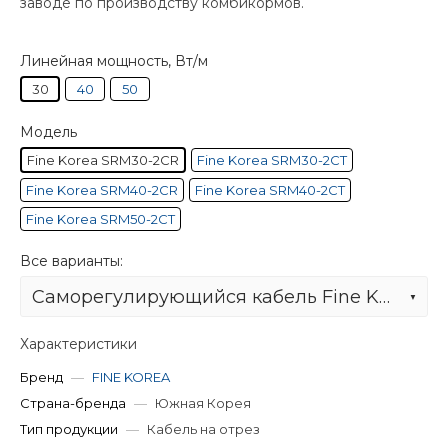
заводе по производству комбикормов.
Линейная мощность, Вт/м
30
40
50
Модель
Fine Korea SRM30-2CR
Fine Korea SRM30-2CT
Fine Korea SRM40-2CR
Fine Korea SRM40-2CT
Fine Korea SRM50-2CT
Все варианты:
Саморегулирующийся кабель Fine Korea SRM30-2CR
Характеристики
Бренд
—
FINE KOREA
Страна-бренда
—
Южная Корея
Тип продукции
—
Кабель на отрез