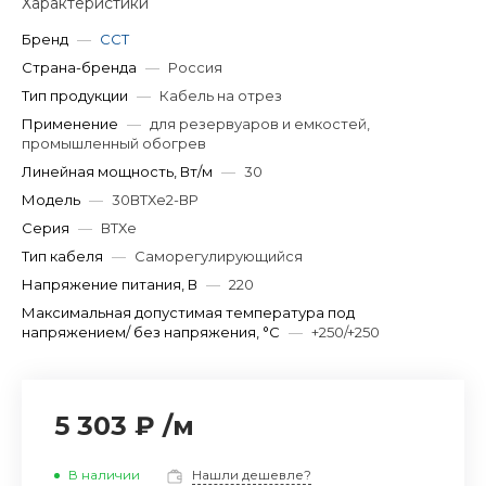
Характеристики
Бренд
—
ССТ
Страна-бренда
—
Россия
Тип продукции
—
Кабель на отрез
Применение
—
для резервуаров и емкостей,
промышленный обогрев
Линейная мощность, Вт/м
—
30
Модель
—
30ВТХe2-ВР
Серия
—
ВТХe
Тип кабеля
—
Саморегулирующийся
Напряжение питания, В
—
220
Максимальная допустимая температура под
напряжением/ без напряжения, °C
—
+250/+250
5 303 ₽
/
м
В наличии
Нашли дешевле?