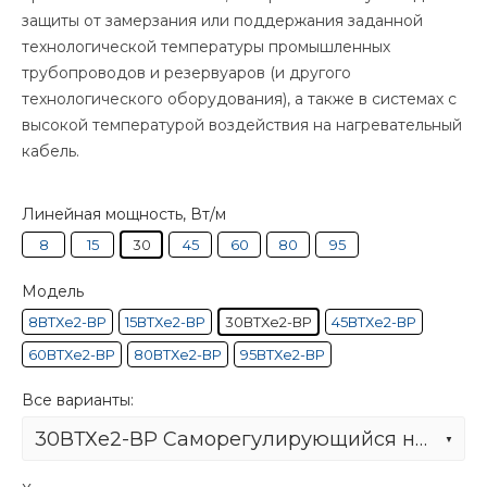
защиты от замерзания или поддержания заданной
технологической температуры промышленных
трубопроводов и резервуаров (и другого
технологического оборудования), а также в системах с
высокой температурой воздействия на нагревательный
кабель.
Линейная мощность, Вт/м
8
15
30
45
60
80
95
Модель
8ВТХe2-ВР
15ВТХe2-ВР
30ВТХe2-ВР
45ВТХe2-ВР
60ВТХe2-ВР
80ВТХe2-ВР
95ВТХe2-ВР
Все варианты:
30ВТХe2-ВР Саморегулирующийся нагревательный кабель