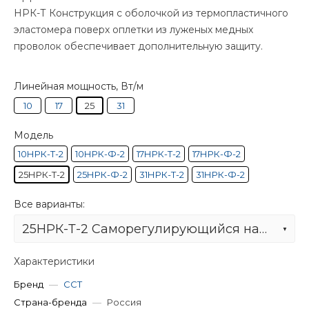
НРК-Т Конструкция с оболочкой из термопластичного
эластомера поверх оплетки из луженых медных
проволок обеспечивает дополнительную защиту.
Линейная мощность, Вт/м
10
17
25
31
Модель
10НРК-Т-2
10НРК-Ф-2
17НРК-Т-2
17НРК-Ф-2
25НРК-Т-2
25НРК-Ф-2
31НРК-Т-2
31НРК-Ф-2
Все варианты:
25НРК-Т-2 Саморегулирующийся нагревательный кабель
Характеристики
Бренд
—
ССТ
Страна-бренда
—
Россия