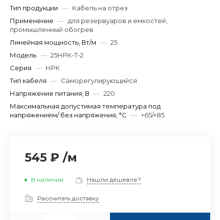
Тип продукции
—
Кабель на отрез
Применение
—
для резервуаров и емкостей,
промышленный обогрев
Линейная мощность, Вт/м
—
25
Модель
—
25НРК-Т-2
Серия
—
НРК
Тип кабеля
—
Саморегулирующийся
Напряжение питания, В
—
220
Максимальная допустимая температура под
напряжением/ без напряжения, °C
—
+65/+85
545 ₽
/
м
В наличии
Нашли дешевле?
Рассчитать доставку