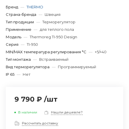
Бренд
—
THERMO
Страна-бренда
—
Швеция
Тип продукции
—
Терморегулятор
Применение
—
для теплого пола
Модель
—
Thermoreg TI-950 Design
Серия
—
TI-950
MIN/MAX температура регулирования °С
—
+5/+40
Тип монтажа
—
Встраиваемый
Вид терморегулятора
—
Программируемый
IP 65
—
Нет
9 790 ₽
/
шт
В наличии
Нашли дешевле?
Рассчитать доставку