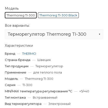
Модель
Thermoreg TI-300
Thermoreg TI-300 Black
Все варианты:
Терморегулятор Thermoreg TI-300
Характеристики
Бренд
—
THERMO
Страна-бренда
—
Швеция
Тип продукции
—
Терморегулятор
Применение
—
для теплого пола
Модель
—
Thermoreg TI-300
Серия
—
TI-300
MIN/MAX температура регулирования °С
—
+5/+40
Тип монтажа
—
Встраиваемый
Вид терморегулятора
—
Электронный