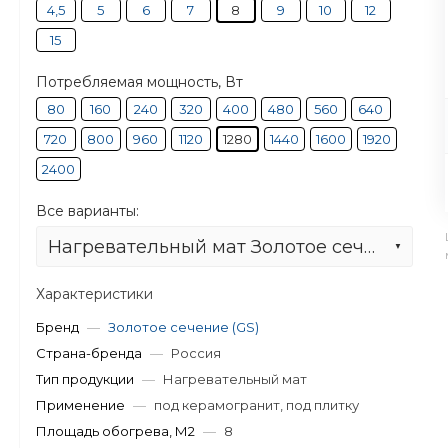
4,5
5
6
7
8
9
10
12
15
Потребляемая мощность, Вт
80
160
240
320
400
480
560
640
720
800
960
1120
1280
1440
1600
1920
2400
Все варианты:
Нагревательный мат Золотое сечение GS-1280-8,0
Характеристики
Бренд
—
Золотое сечение (GS)
Страна-бренда
—
Россия
Тип продукции
—
Нагревательный мат
Применение
—
под керамогранит, под плитку
Площадь обогрева, М2
—
8