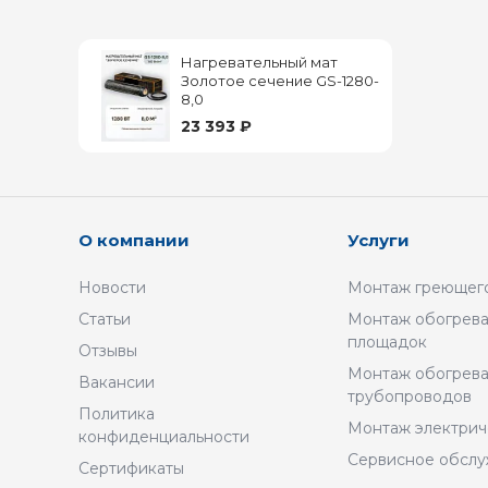
Нагревательный мат
Золотое сечение GS-1280-
8,0
23 393 ₽
О компании
Услуги
Новости
Монтаж греющего
Статьи
Монтаж обогрева
площадок
Отзывы
Монтаж обогрев
Вакансии
трубопроводов
Политика
Монтаж электрич
конфиденциальности
Сервисное обсл
Сертификаты