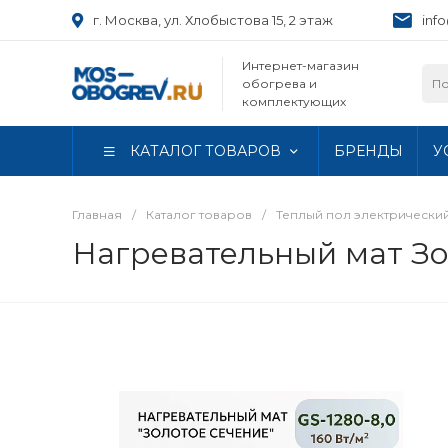
г. Москва, ул. Хлобыстова 15, 2 этаж
inf
Интернет-магазин
обогрева и
комплектующих
КАТАЛОГ ТОВАРОВ
БРЕНДЫ
У
Главная
/
Каталог товаров
/
Теплый пол электрически
Нагревательный мат Зо