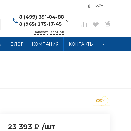
Войти
8 (499) 391-04-88
8 (965) 275-17-45
Заказать звонок
8 (499) 391-04-88
...
Ы
БЛОГ
КОМПАНИЯ
КОНТАКТЫ
г. Москва, ул.
Хлобыстова 15, 2 этаж
Пн-Пт: 10:00-18:00 Сб-
Вс: Выходной
info@thermocabel.ru
23 393 ₽
/
шт