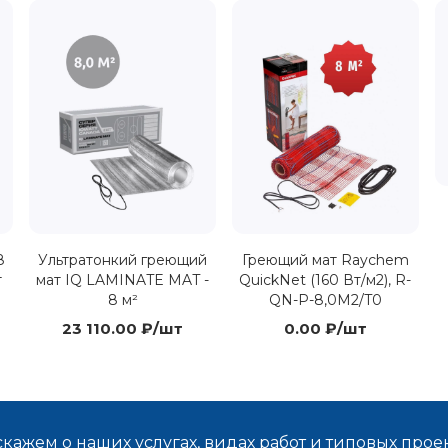
8
Ультратонкий греющий
Греющий мат Raychem
т
мат IQ LAMINATE MAT -
QuickNet (160 Вт/м2), R-
8 м²
QN-P-8,0M2/T0
23 110.00 ₽/шт
0.00 ₽/шт
кажем о наших услугах, видах работ и типовых проек