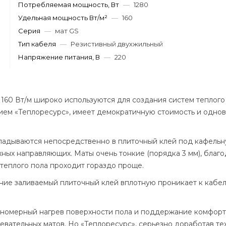
Потребляемая мощность, Вт
—
1280
Удельная мощность Вт/м²
—
160
Серия
—
мат GS
Тип кабеля
—
Резистивный двухжильный
Напряжение питания, В
—
220
160 Вт/м широко используются для создания систем теплого
ием «Теплоресурс», имеет демократичную стоимость и одно
кладываются непосредственно в плиточный клей под кафельн
ных направляющих. Маты очень тонкие (порядка 3 мм), благо
 теплого пола проходит гораздо проще.
ние заливаемый плиточный клей вплотную проникает к кабел
равномерный нагрев поверхности пола и поддержание комфор
вательных матов. Но «Теплоресурс», серьезно доработав те