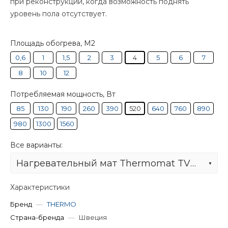
при реконструкции, когда возможность поднять
уровень пола отсутствует.
Площадь обогрева, М2
0,6
1
1,5
2
3
4
5
6
7
8
10
12
Потребляемая мощность, Вт
85
130
190
260
390
520
640
760
890
980
1300
1560
Все варианты:
Нагревательный мат Thermomat TVK-130 4,0 м²
Характеристики
Бренд
—
THERMO
Страна-бренда
—
Швеция