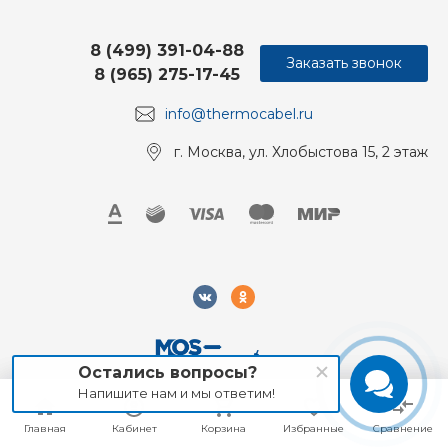
8 (499) 391-04-88
Заказать звонок
8 (965) 275-17-45
info@thermocabel.ru
г. Москва, ул. Хлобыстова 15, 2 этаж
Остались вопросы?
Напишите нам и мы ответим!
2018-2026 Mos-Obogrev.ru, Все права защищены
Главная
Главная
Кабинет
Кабинет
Корзина
Корзина
Избранные
Избранные
Сравнение
Сравнение