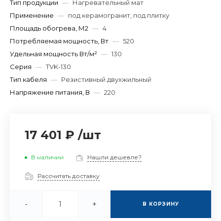
Тип продукции
—
Нагревательный мат
Применение
—
под керамогранит, под плитку
Площадь обогрева, М2
—
4
Потребляемая мощность, Вт
—
520
Удельная мощность Вт/м²
—
130
Серия
—
TVK-130
Тип кабеля
—
Резистивный двухжильный
Напряжение питания, В
—
220
17 401 ₽
/
шт
В наличии
Нашли дешевле?
Рассчитать доставку
-
+
В КОРЗИНУ