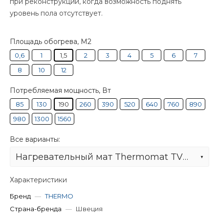
при реконструкции, когда возможность поднять
уровень пола отсутствует.
Площадь обогрева, М2
0,6
1
1,5
2
3
4
5
6
7
8
10
12
Потребляемая мощность, Вт
85
130
190
260
390
520
640
760
890
980
1300
1560
Все варианты:
Нагревательный мат Thermomat TVK-130 1,5 м²
Характеристики
Бренд
—
THERMO
Страна-бренда
—
Швеция