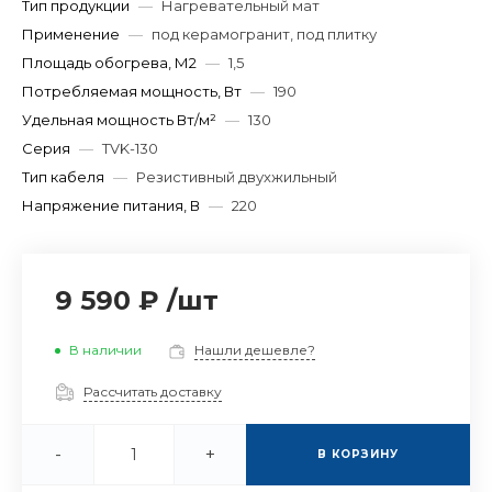
Тип продукции
—
Нагревательный мат
Применение
—
под керамогранит, под плитку
Площадь обогрева, М2
—
1,5
Потребляемая мощность, Вт
—
190
Удельная мощность Вт/м²
—
130
Серия
—
TVK-130
Тип кабеля
—
Резистивный двухжильный
Напряжение питания, В
—
220
9 590 ₽
/
шт
В наличии
Нашли дешевле?
Рассчитать доставку
-
+
В КОРЗИНУ