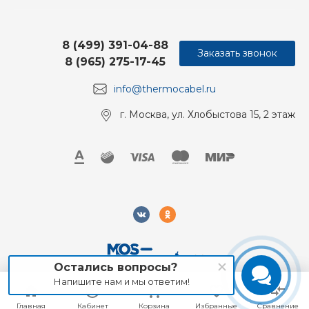
8 (499) 391-04-88
Заказать звонок
8 (965) 275-17-45
info@thermocabel.ru
г. Москва, ул. Хлобыстова 15, 2 этаж
Остались вопросы?
Напишите нам и мы ответим!
2018-2026 Mos-Obogrev.ru, Все права защищены
Главная
Главная
Кабинет
Кабинет
Корзина
Корзина
Избранные
Избранные
Сравнение
Сравнение