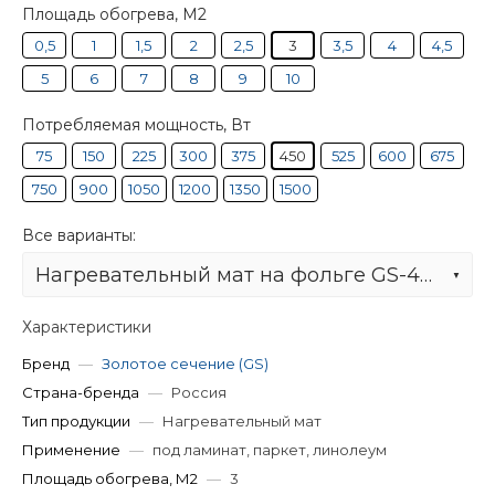
Площадь обогрева, М2
0,5
1
1,5
2
2,5
3
3,5
4
4,5
5
6
7
8
9
10
Потребляемая мощность, Вт
75
150
225
300
375
450
525
600
675
750
900
1050
1200
1350
1500
Все варианты:
Нагревательный мат на фольге GS-450-3,0
Характеристики
Бренд
—
Золотое сечение (GS)
Страна-бренда
—
Россия
Тип продукции
—
Нагревательный мат
Применение
—
под ламинат, паркет, линолеум
Площадь обогрева, М2
—
3