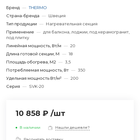
Бренд
—
THERMO
Страна-бренда
—
Швеция
Тип продукции
—
Нагревательная секция
Применение
—
для балкона, лоджии, под керамогранит,
под плитку
Линейная мощность, Вт/м
—
20
Длина готовой секции, М
—
18
Площадь обогрева, М2
—
3,5
Потребляемая мощность, Вт
—
350
Удельная мощность Вт/м²
—
200
Серия
—
SVK-20
10 858 ₽
/
шт
В наличии
Нашли дешевле?
Рассчитать доставку