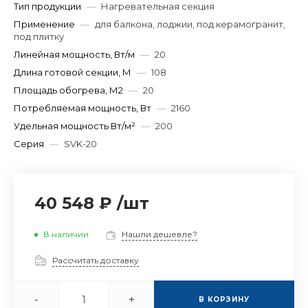
Тип продукции
—
Нагревательная секция
Применение
—
для балкона, лоджии, под керамогранит,
под плитку
Линейная мощность, Вт/м
—
20
Длина готовой секции, М
—
108
Площадь обогрева, М2
—
20
Потребляемая мощность, Вт
—
2160
Удельная мощность Вт/м²
—
200
Серия
—
SVK-20
40 548 ₽
/
шт
В наличии
Нашли дешевле?
Рассчитать доставку
-
+
В КОРЗИНУ