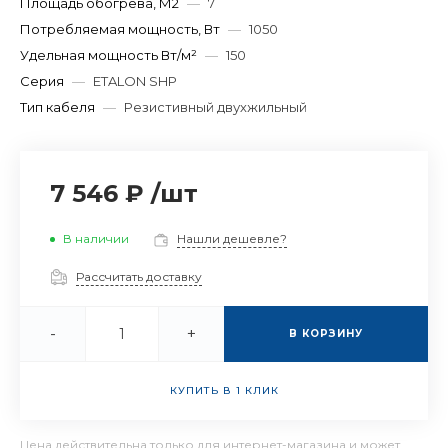
Площадь обогрева, М2
—
7
Потребляемая мощность, Вт
—
1050
Удельная мощность Вт/м²
—
150
Серия
—
ETALON SHP
Тип кабеля
—
Резистивный двухжильный
7 546 ₽
/
шт
В наличии
Нашли дешевле?
Рассчитать доставку
-
+
В КОРЗИНУ
КУПИТЬ В 1 КЛИК
Цена действительна только для интернет-магазина и может