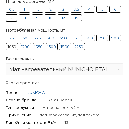
Площадь обогрева, М2
0,5
1
1,5
2
3
3,5
4
5
6
7
8
9
10
12
15
Потребляемая мощность, Вт
75
150
225
300
450
525
600
750
900
1050
1200
1350
1500
1800
2250
Все варианты:
Мат нагревательный NUNICHO ETALON SHP 1050 Вт/7,0м2
Характеристики
Бренд
—
NUNICHO
Страна-бренда
—
Южная Корея
Тип продукции
—
Нагревательный мат
Применение
—
под керамогранит, под плитку
Линейная мощность, Вт/м
—
15